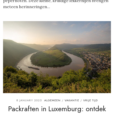
pepernoten. Deze kleine, kruidige lekkernijen brengen
meteen herinneringen...
8 JANUARY 2025
ALGEMEEN
VAKANTIE
VRIJE TIJD
/
/
Packraften in Luxemburg: ontdek