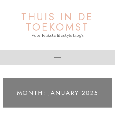
Skip
to
THUIS IN DE
content
TOEKOMST
Voor leukste lifestyle blogs
MONTH:
JANUARY 2025