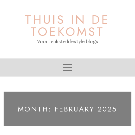
Skip
to
THUIS IN DE
content
TOEKOMST
Voor leukste lifestyle blogs
MONTH:
FEBRUARY 2025