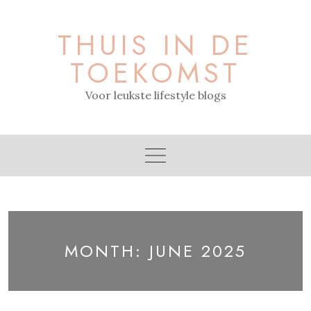
Skip
to
THUIS IN DE
content
TOEKOMST
Voor leukste lifestyle blogs
MONTH:
JUNE 2025