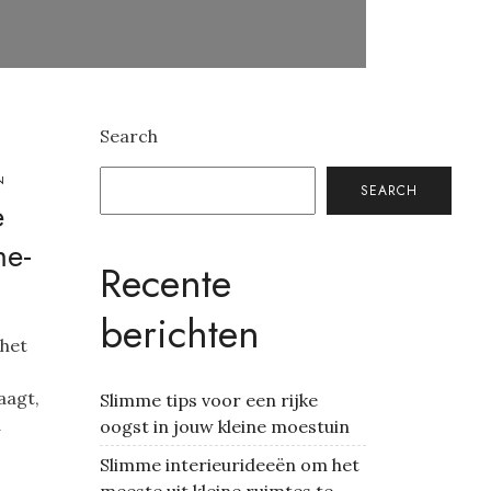
Search
N
SEARCH
e
me-
Recente
berichten
 het
aagt,
Slimme tips voor een rijke
d
oogst in jouw kleine moestuin
Slimme interieurideeën om het