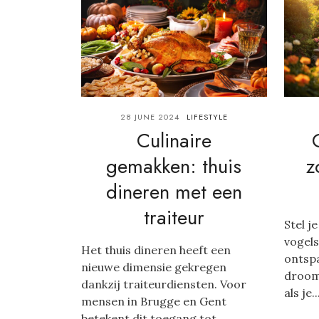
28 JUNE 2024
LIFESTYLE
Culinaire
gemakken: thuis
z
dineren met een
traiteur
Stel j
vogels 
Het thuis dineren heeft een
ontspa
nieuwe dimensie gekregen
droom
dankzij traiteurdiensten. Voor
als je..
mensen in Brugge en Gent
betekent dit toegang tot