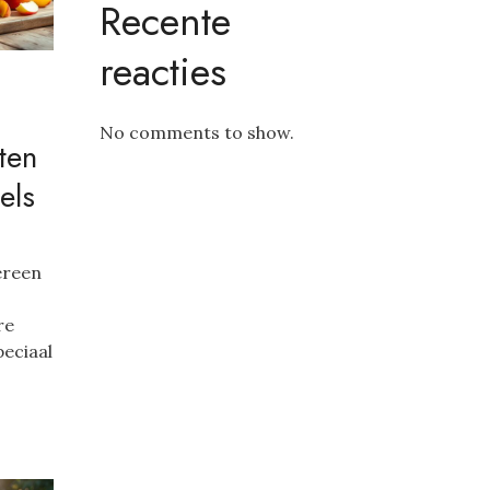
Recente
reacties
No comments to show.
ten
els
ereen
re
peciaal