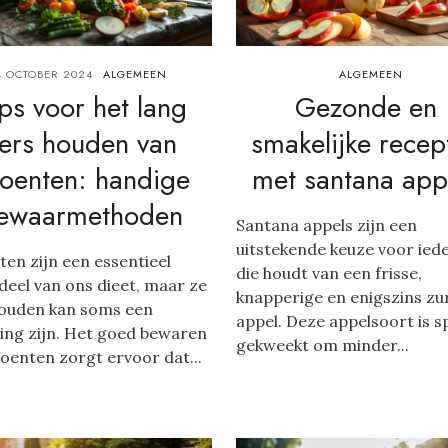
4 OCTOBER 2024
ALGEMEEN
ALGEMEEN
ps voor het lang
Gezonde en
ers houden van
smakelijke recep
oenten: handige
met santana app
ewaarmethoden
Santana appels zijn een
uitstekende keuze voor ied
en zijn een essentieel
die houdt van een frisse,
eel van ons dieet, maar ze
knapperige en enigszins zu
houden kan soms een
appel. Deze appelsoort is s
ing zijn. Het goed bewaren
gekweekt om minder...
oenten zorgt ervoor dat...