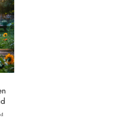
en
ud
nd