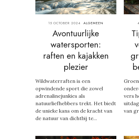
15 OCTOBER 2024
ALGEMEEN
Avontuurlijke
Ti
watersporten:
v
raften en kajakken
gr
plezier
b
Wildwaterraften is een
Groent
opwindende sport die zowel
onderd
adrenalinejunkies als
vers 
natuurliefhebbers trekt. Het biedt
uitdag
de unieke kans om de kracht van
van gr
de natuur van dichtbij te...