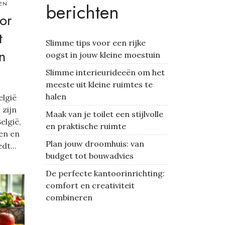
berichten
EN
or
t
Slimme tips voor een rijke
n
oogst in jouw kleine moestuin
Slimme interieurideeën om het
meeste uit kleine ruimtes te
halen
elgië
 zijn
Maak van je toilet een stijlvolle
elgië,
en praktische ruimte
len en
Plan jouw droomhuis: van
dt...
budget tot bouwadvies
De perfecte kantoorinrichting:
comfort en creativiteit
combineren