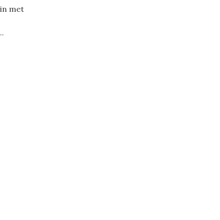
gin met
..