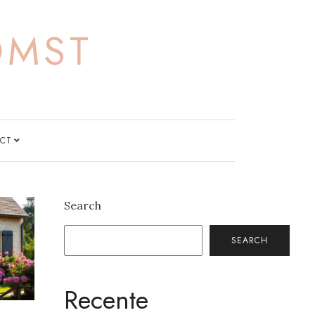
OMST
CT
Search
SEARCH
Recente