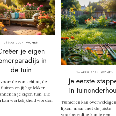
21 MAY 2024
WONEN
Creëer je eigen
omerparadijs in
de tuin
26 APRIL 2024
WONEN
Je eerste stapp
e voor: de zon schijnt, de
in tuinonderho
fluiten en jij ligt lekker
nnen in je eigen tuin. Die
 kan werkelijkheid worden
Tuinieren kan overweldige
.
lijken, maar met de juiste
voorbereiding kun je een